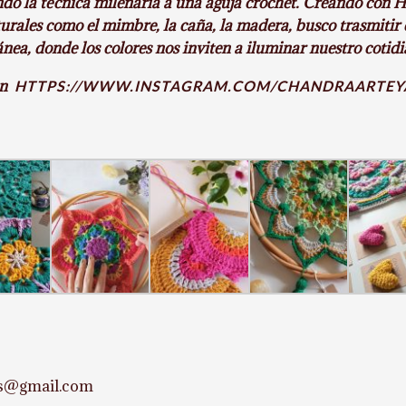
ando la técnica milenaria a una aguja crochet. Creando con 
rales como el mimbre, la caña, la madera, busco trasmitir e
a, donde los colores nos inviten a iluminar nuestro cotidia
 en
HTTPS://WWW.INSTAGRAM.COM/CHANDRAARTEY
os@gmail.com