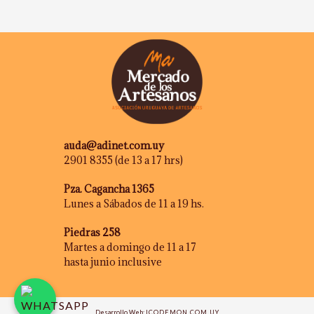
auda@adinet.com.uy
2901 8355 (de 13 a 17 hrs)
Pza. Cagancha 1365
Lunes a Sábados de 11 a 19 hs.
Piedras 258
Martes a domingo de 11 a 17
hasta junio inclusive
Desarrollo Web:
ICODEMON.COM.UY