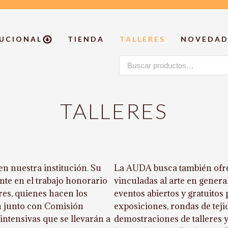
TUCIONAL
TIENDA
TALLERES
NOVEDAD
Buscar
por:
TALLERES
n nuestra institución. Su
La AUDA busca también ofre
te en el trabajo honorario
vinculadas al arte en genera
eres, quienes hacen los
eventos abiertos y gratuitos
an junto con Comisión
exposiciones, rondas de teji
intensivas que se llevarán a
demostraciones de talleres y