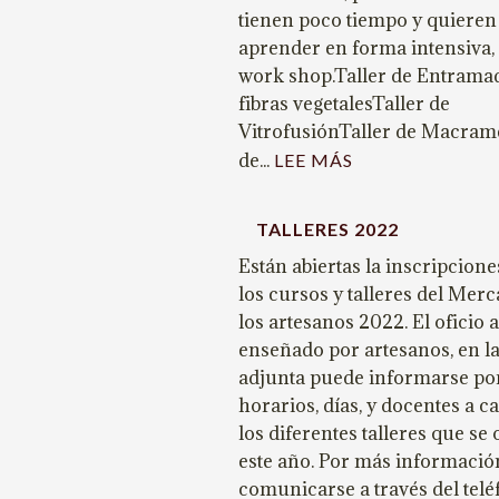
tienen poco tiempo y quieren
aprender en forma intensiva, a
work shop.Taller de Entrama
fibras vegetalesTaller de
VitrofusiónTaller de Macram
de...
:
LEE MÁS
TALLERES
2025
TALLERES 2022
Están abiertas la inscripcione
los cursos y talleres del Mer
los artesanos 2022. El oficio 
enseñado por artesanos, en l
adjunta puede informarse por
horarios, días, y docentes a c
los diferentes talleres que se
este año. Por más informaci
comunicarse a través del telé