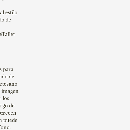
l estilo
do de
éTaller
s para
cado de
artesano
a imagen
 los
argo de
 ofrecen
ón puede
fono: