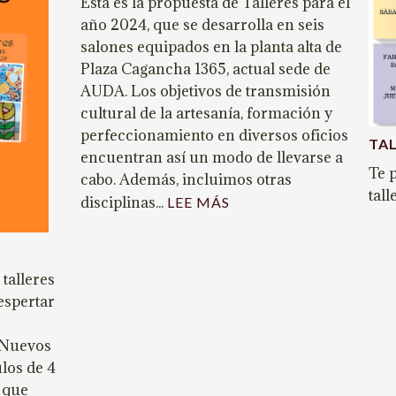
Esta es la propuesta de Talleres para el
año 2024, que se desarrolla en seis
salones equipados en la planta alta de
Plaza Cagancha 1365, actual sede de
AUDA. Los objetivos de transmisión
cultural de la artesanía, formación y
perfeccionamiento en diversos oficios
TAL
encuentran así un modo de llevarse a
Te 
cabo. Además, incluimos otras
tall
disciplinas...
:
LEE MÁS
TALLERES
2024
talleres
despertar
. Nuevos
los de 4
s que