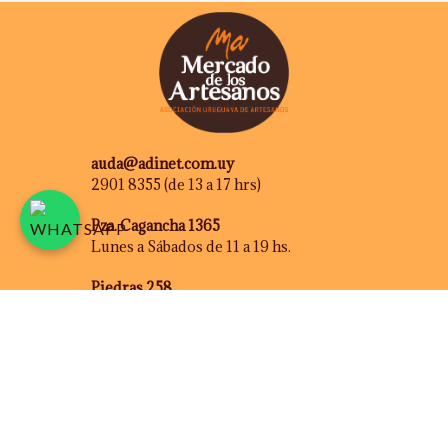
auda@adinet.com.uy
2901 8355 (de 13 a 17 hrs)
Pza. Cagancha 1365
Lunes a Sábados de 11 a 19 hs.
Piedras 258
Martes a domingo de 11 a 17
hasta junio inclusive
Desarrollo Web:
ICODEMON.COM.UY