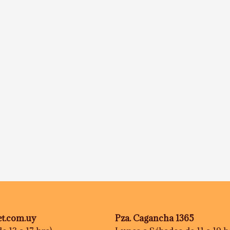
t.com.uy
Pza. Cagancha 1365